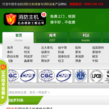
打造中国专业的
消防主机维修
与
消防设备
产品网站
热线电话：4000-346-119
首页
海湾
利达
首页
海湾
利达
Home
GST
leader
海湾
利达
北大青鸟
核中警
陆和
福莫斯特
泰科
特灵
福赛尔
防威
爱肯
爱德华
西伯乐斯
阿波罗
262厂
国泰怡安
奥瑞那
赋安
翼捷
鑫豪斯
费加罗
铠卫
博康
中阳
您现在所的位置：
首页
>
阿波罗
>
阿波罗
列表