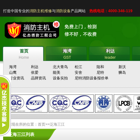
打造中国专业的
消防主机维修
与
消防设备
产品网站
热线电话：4000-346-119
首页
海湾
利达
首页
海湾
利达
Home
GST
leader
海湾
利达
北大青鸟
松江
陆和
新沃
山鹰
依爱
能美
安舍
尼特
狮岛
行业资讯
品牌资讯
设备实拍
尼特消防设备报价单
您现在所的位置：
首页
>>
泛海三江
泛海三江列表