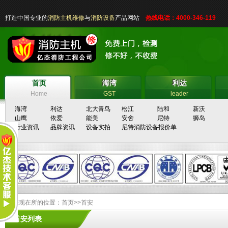
打造中国专业的
消防主机维修
与
消防设备
产品网站
热线电话：4000-346-119
首页
海湾
利达
首页
海湾
利达
Home
GST
leader
海湾
利达
北大青鸟
松江
陆和
新沃
山鹰
依爱
能美
安舍
尼特
狮岛
行业资讯
品牌资讯
设备实拍
尼特消防设备报价单
您现在所的位置：
首页
>>
首安
首安列表