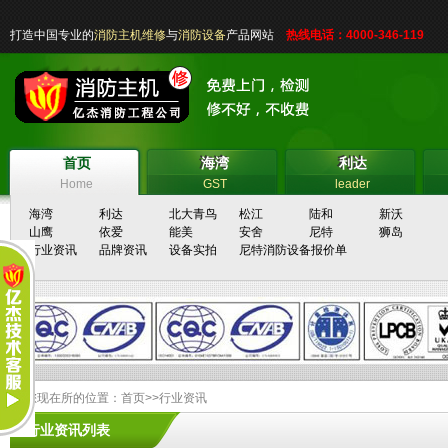
打造中国专业的
消防主机维修
与
消防设备
产品网站
热线电话：4000-346-119
首页
海湾
利达
首页
海湾
利达
Home
GST
leader
海湾
利达
北大青鸟
松江
陆和
新沃
山鹰
依爱
能美
安舍
尼特
狮岛
行业资讯
品牌资讯
设备实拍
尼特消防设备报价单
您现在所的位置：
首页
>>
行业资讯
行业资讯列表