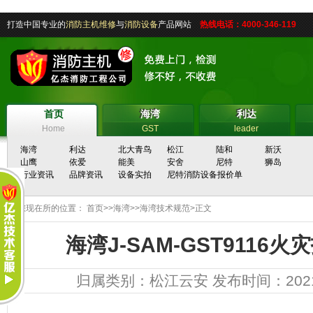
打造中国专业的
消防主机维修
与
消防设备
产品网站
热线电话：4000-346-119
首页
海湾
利达
首页
海湾
利达
Home
GST
leader
海湾
利达
北大青鸟
松江
陆和
新沃
山鹰
依爱
能美
安舍
尼特
狮岛
行业资讯
品牌资讯
设备实拍
尼特消防设备报价单
您现在所的位置：
首页
>>
海湾
>>
海湾技术规范
>正文
海湾J-SAM-GST9116
归属类别：
松江云安
发布时间：2021-1