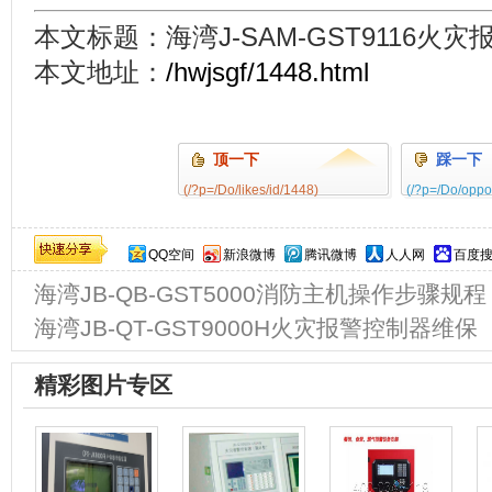
本文标题：海湾J-SAM-GST9116火
本文地址：
/hwjsgf/1448.html
顶一下
踩一下
(/?p=/Do/likes/id/1448)
(/?p=/Do/oppo
0%
QQ空间
新浪微博
腾讯微博
人人网
百度
海湾JB-QB-GST5000消防主机操作步骤规程
海湾JB-QT-GST9000H火灾报警控制器维保
精彩图片专区