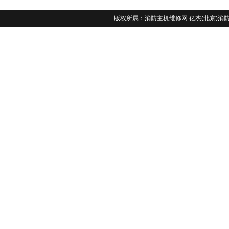
版权所属：
消防主机维修网
亿杰(北京)消防