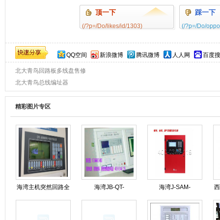
顶一下
踩一下
(/?p=/Do/likes/id/1303)
(/?p=/Do/oppo
0%
QQ空间
新浪微博
腾讯微博
人人网
百度
北大青鸟回路板多线盘售修
北大青鸟总线编址器
精彩图片专区
海湾主机突然回路全
海湾JB-QT-
海湾J-SAM-
西
线报警可能是什么原
GST9000H火灾报警
GST9116火灾报警按
因造成的?
控制器维保
钮修理