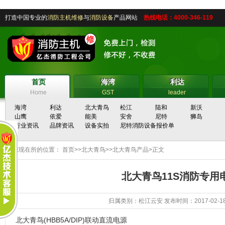
打造中国专业的
消防主机维修
与
消防设备
产品网站
热线电话：4000-346-119
首页
海湾
利达
首页
海湾
利达
Home
GST
leader
海湾
利达
北大青鸟
松江
陆和
新沃
山鹰
依爱
能美
安舍
尼特
狮岛
行业资讯
品牌资讯
设备实拍
尼特消防设备报价单
您现在所的位置：
首页
>>
北大青鸟
>>
北大青鸟产品
>正文
北大青鸟11S消防专用
归属类别：
松江云安
发布时间：2017-02-18 
北大青鸟(HBB5A/DIP)联动直流电源