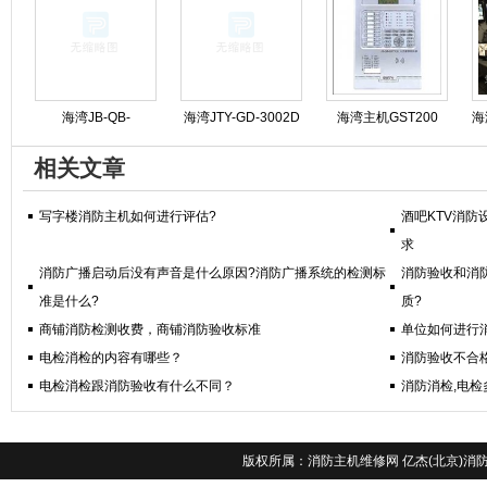
因造成的?
控制器维保
钮修理
海湾JB-QB-
海湾JTY-GD-3002D
海湾主机GST200
海
GST5000消防主机操
烟感维护保养
GST500 GST5000
相关文章
作步骤规程
GST9000专业维修
写字楼消防主机如何进行评估?
酒吧KTV消
求
消防广播启动后没有声音是什么原因?消防广播系统的检测标
消防验收和消
准是什么?
质?
商铺消防检测收费，商铺消防验收标准
单位如何进行
电检消检的内容有哪些？
消防验收不合
电检消检跟消防验收有什么不同？
消防消检,电
版权所属：
消防主机维修网
亿杰(北京)消防