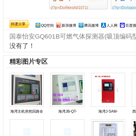
(/?p=/Do/likes/id/1071)
(/?p=/Do/oppo
0%
QQ空间
新浪微博
腾讯微博
人人网
百度
国泰怡安GQ601B可燃气体探测器(吸顶编码型
没有了！
精彩图片专区
海湾主机突然回路全
海湾JB-QT-
海湾J-SAM-
西
线报警可能是什么原
GST9000H火灾报警
GST9116火灾报警按
因造成的?
控制器维保
钮修理