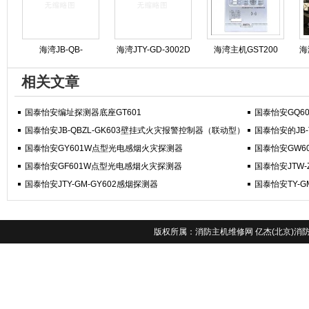
海湾JB-QB-
海湾JTY-GD-3002D
海湾主机GST200
海
GST5000消防主机操
烟感维护保养
GST500 GST5000
相关文章
作步骤规程
GST9000专业维修
国泰怡安编址探测器底座GT601
国泰怡安GQ6
国泰怡安JB-QBZL-GK603壁挂式火灾报警控制器（联动型）
国泰怡安的JB-
国泰怡安GY601W点型光电感烟火灾探测器
国泰怡安GW6
国泰怡安GF601W点型光电感烟火灾探测器
国泰怡安JTW-
国泰怡安JTY-GM-GY602感烟探测器
国泰怡安TY-G
版权所属：
消防主机维修网
亿杰(北京)消防