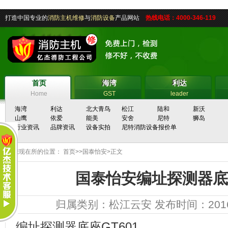
打造中国专业的
消防主机维修
与
消防设备
产品网站
热线电话：4000-346-119
首页
海湾
利达
首页
海湾
利达
Home
GST
leader
海湾
利达
北大青鸟
松江
陆和
新沃
山鹰
依爱
能美
安舍
尼特
狮岛
行业资讯
品牌资讯
设备实拍
尼特消防设备报价单
您现在所的位置：
首页
>>
国泰怡安
>正文
国泰怡安编址探测器底座
归属类别：
松江云安
发布时间：2016-1
编址探测器底座GT601