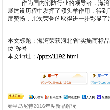
作为国内消防行业的领导者，海湾
展建设历程中发挥了领头羊作用，得到
度赞扬，此次荣誉的取得进一步彰显了
本文标题：海湾荣获河北省“实施商标
位”称号
本文地址：
/ppzx/1192.html
顶一下
踩一下
(/?p=/Do/likes/id/1192)
(/?p=/Do/oppo
0%
QQ空间
新浪微博
腾讯微博
人人网
百度
秦皇岛尼特2016年度新品解读