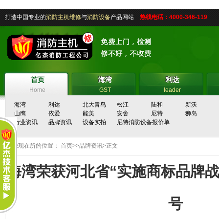
打造中国专业的
消防主机维修
与
消防设备
产品网站
热线电话：4000-346-119
首页
海湾
利达
首页
海湾
利达
Home
GST
leader
海湾
利达
北大青鸟
松江
陆和
新沃
山鹰
依爱
能美
安舍
尼特
狮岛
行业资讯
品牌资讯
设备实拍
尼特消防设备报价单
您现在所的位置：
首页
>>
品牌资讯
>正文
海湾荣获河北省“实施商标品牌战
号