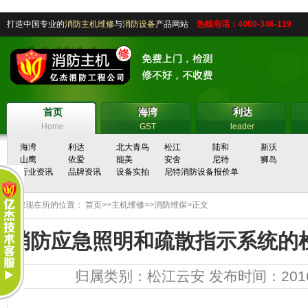
打造中国专业的
消防主机维修
与
消防设备
产品网站
热线电话：4000-346-119
首页
海湾
利达
首页
海湾
利达
Home
GST
leader
海湾
利达
北大青鸟
松江
陆和
新沃
山鹰
依爱
能美
安舍
尼特
狮岛
行业资讯
品牌资讯
设备实拍
尼特消防设备报价单
您现在所的位置：
首页
>>
主机维修
>>
消防维保
>正文
消防应急照明和疏散指示系统的
归属类别：
松江云安
发布时间：2016-1