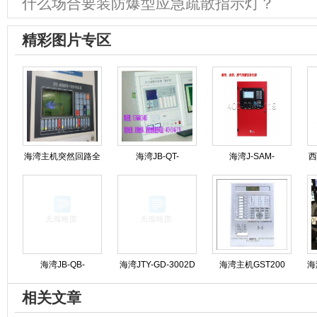
什么场合要装防爆型应急疏散指示灯？
精彩图片专区
海湾主机突然回路全
海湾JB-QT-
海湾J-SAM-
西
线报警可能是什么原
GST9000H火灾报警
GST9116火灾报警按
因造成的?
控制器维保
钮修理
海湾JB-QB-
海湾JTY-GD-3002D
海湾主机GST200
海
GST5000消防主机操
烟感维护保养
GST500 GST5000
相关文章
作步骤规程
GST9000专业维修