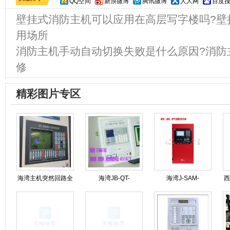
QQ空间
新浪微博
腾讯微博
人人网
百度
壁挂式消防主机可以应用在高层写字楼吗?壁
用场所
消防主机手动自动切换失败是什么原因?消防
修
精彩图片专区
海湾主机突然回路全
海湾JB-QT-
海湾J-SAM-
西
线报警可能是什么原
GST9000H火灾报警
GST9116火灾报警按
因造成的?
控制器维保
钮修理