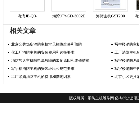
海湾JB-QB-
海湾JTY-GD-3002D
海湾主机GST200
海
GST5000消防主机操
烟感维护保养
GST500 GST5000
相关文章
作步骤规程
GST9000专业维修
北京公共场所消防主机常见故障维修和预防
写字楼消防主
化工厂消防主机的安装费用和选择要求
工厂消防主机
消防气灭主机报电源故障的常见原因和维修措施
写字楼消防系
写字楼消防主机的安装环境和规范要求
写字楼消防中
工厂采购消防主机的费用和影响因素
北京小区更换
版权所属：
消防主机维修网
亿杰(北京)消防